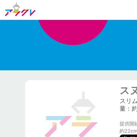
ス
スリ
量：約
提供開始日
約22c