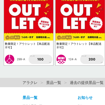
数量限定！アウトレット【単品配送
数量限定！アウトレット【単品配送
不可】
不可】
1PLAY
1PLAY
100
200
299-A
124-A
AP
AP
アラクレ
景品一覧
過去の提供景品一覧
景品一覧
お知らせ