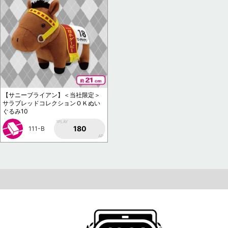
【サニーブライアン】＜当社限定＞
サラブレッドコレクションＯＫぬい
ぐるみ10
1PLAY
180
111-B
AP