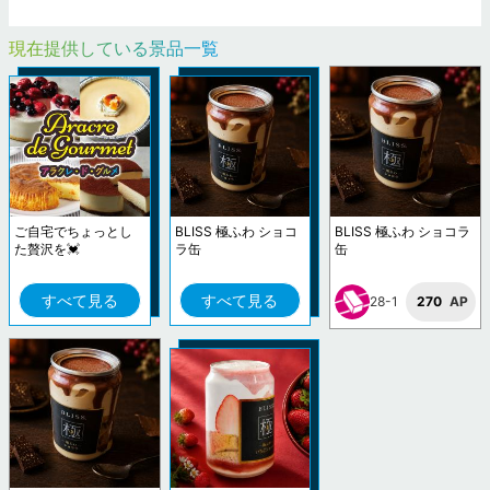
現在提供している景品一覧
ご自宅でちょっとし
BLISS 極ふわ ショコ
BLISS 極ふわ ショコラ
た贅沢を💓
ラ缶
缶
すべて見る
すべて見る
28-1
270
AP