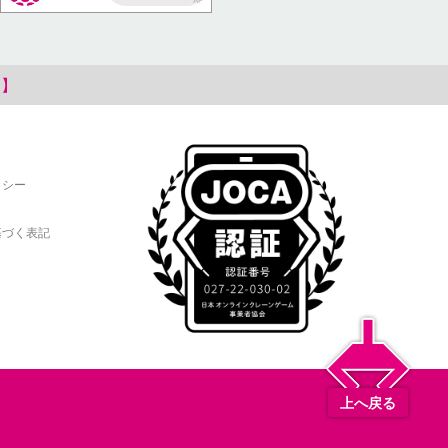
AP
1】
リシー
基づく表記
上へ戻る