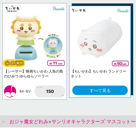
【シーサー】映画ちいかわ 人魚の島
【ちいかわ】ちいかわ ランドリー
のひみつ ゆらゆらソーラー
ネット
1PLAY
すべて見る
150
84-BV
AP
おジャ魔女どれみ×サンリオキャラクターズ マスコット