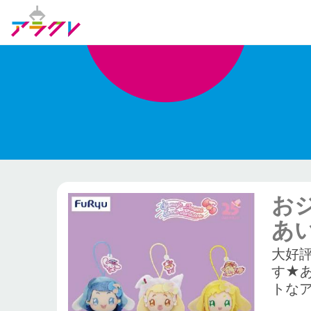
お
あ
大好
す★
トな