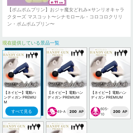
【ポムポムプリン】おジャ魔女どれみ×サンリオキャラ
クターズ マスコット〜シナモロール・コロコロクリリ
ン・ポムポムプリン〜
現在提供している景品一覧
【ネイビー】電動ハ
【ネイビー】電動ハン
【ネイビー】電動ハン
ンディガン PREMIU
ディガン PREMIUM
ディガン PREMIUM
M
605-
すべて見る
49-A
200
AP
200
AP
10