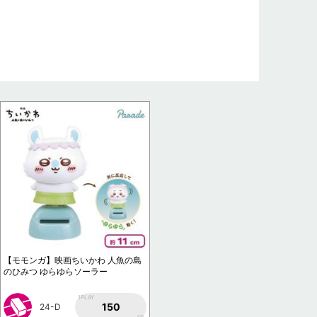
【モモンガ】映画ちいかわ 人魚の島
のひみつ ゆらゆらソーラー
1PLAY
150
24-D