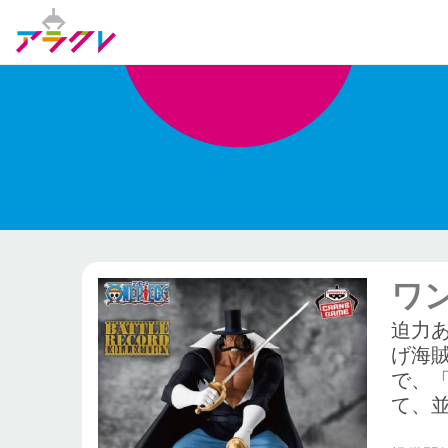
ワン
迫力あ
げ海
で、「
て、