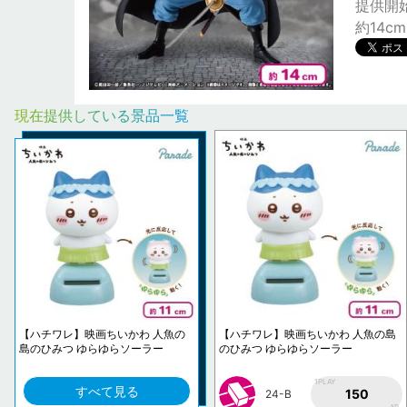
提供開始日
約14cm
現在提供している景品一覧
【ハチワレ】映画ちいかわ 人魚の
【ハチワレ】映画ちいかわ 人魚の島
島のひみつ ゆらゆらソーラー
のひみつ ゆらゆらソーラー
1PLAY
すべて見る
150
24-B