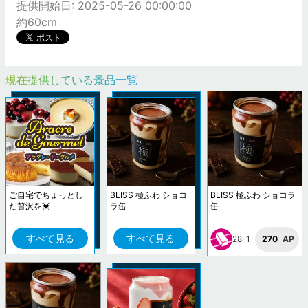
提供開始日: 2025-05-26 00:00:00
約60cm
現在提供している景品一覧
ご自宅でちょっとし
BLISS 極ふわ ショコ
BLISS 極ふわ ショコラ
た贅沢を💓
ラ缶
缶
すべて見る
すべて見る
28-1
270
AP