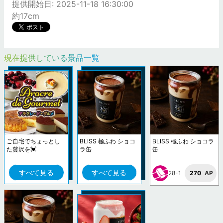
提供開始日: 2025-11-18 16:30:00
約17cm
現在提供している景品一覧
ご自宅でちょっとし
BLISS 極ふわ ショコ
BLISS 極ふわ ショコラ
た贅沢を💓
ラ缶
缶
すべて見る
すべて見る
28-1
270
AP