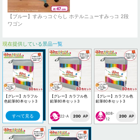
【ブルー】すみっコぐらし ホテルニューすみっコ 2段
ワゴン
現在提供している景品一覧
【グレー】カラフル
【グレー】カラフル色
【グレー】カラフル色
色鉛筆80本セット3
鉛筆80本セット3
鉛筆80本セット3
608-
すべて見る
22-A
200
AP
200
AP
12