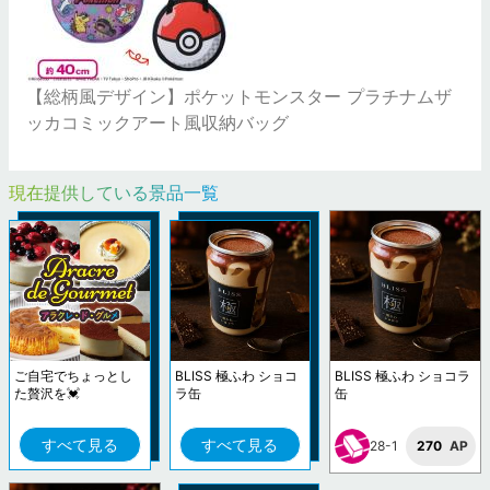
【総柄風デザイン】ポケットモンスター プラチナムザ
ッカコミックアート風収納バッグ
現在提供している景品一覧
ご自宅でちょっとし
BLISS 極ふわ ショコ
BLISS 極ふわ ショコラ
た贅沢を💓
ラ缶
缶
すべて見る
すべて見る
28-1
270
AP