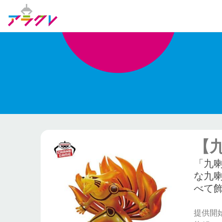
【九
「九喇
な九
べて
提供開始日