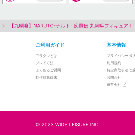
AP
AP
【九喇嘛】NARUTO-ナルト- 疾風伝 九喇嘛フィギュアII
ご利用ガイド
基本情報
アラクレとは
プライバシーポ
プレイ方法
利用規約
よくあるご質問
特定商取引法に
動作対象端末
お問合せ
運営会社
© 2023 WIDE LEISURE INC.