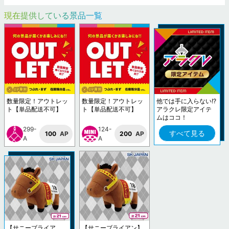
現在提供している景品一覧
数量限定！アウトレッ
数量限定！アウトレッ
他では手に入らない!?
ト【単品配送不可】
ト【単品配送不可】
アラクレ限定アイテ
ムはココ！
299-
124-
すべて見る
100
AP
200
AP
A
A
【サニーブライア
【サニーブライアン】