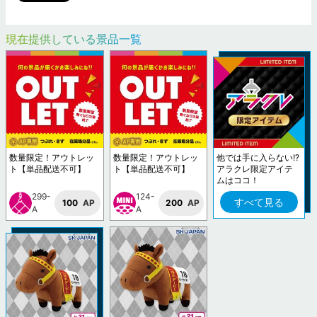
現在提供している景品一覧
数量限定！アウトレッ
数量限定！アウトレッ
他では手に入らない!?
ト【単品配送不可】
ト【単品配送不可】
アラクレ限定アイテ
ムはココ！
299-
124-
すべて見る
100
AP
200
AP
A
A