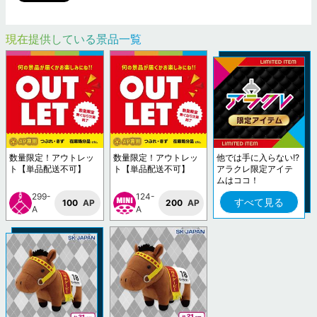
現在提供している景品一覧
数量限定！アウトレッ
数量限定！アウトレッ
他では手に入らない!?
ト【単品配送不可】
ト【単品配送不可】
アラクレ限定アイテ
ムはココ！
299-
124-
すべて見る
100
AP
200
AP
A
A