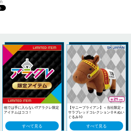
m
他では手に入らない!?アラクレ限定
【サニーブライアン】＜当社限定＞
アイテムはココ！
サラブレッドコレクションＯＫぬい
ぐるみ10
すべて見る
すべて見る