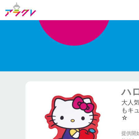
ハ
大人
もキ
☆
提供開始日