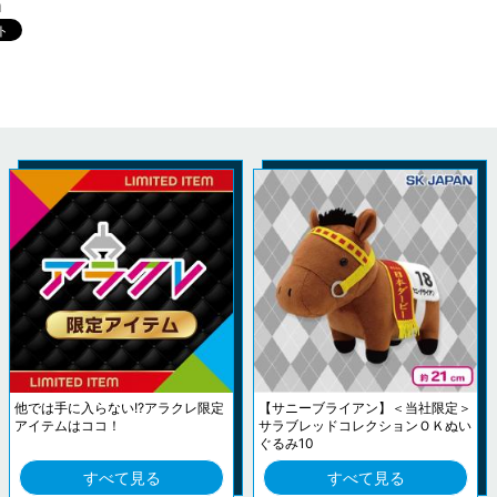
m
他では手に入らない!?アラクレ限定
【サニーブライアン】＜当社限定＞
アイテムはココ！
サラブレッドコレクションＯＫぬい
ぐるみ10
すべて見る
すべて見る