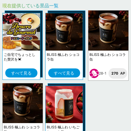
現在提供している景品一覧
ご自宅でちょっとし
BLISS 極ふわ ショコ
BLISS 極ふわ ショコラ
た贅沢を💓
ラ缶
缶
すべて見る
すべて見る
28-1
270
AP
BLISS 極ふわ ショコラ
BLISS 極ふわ いちご