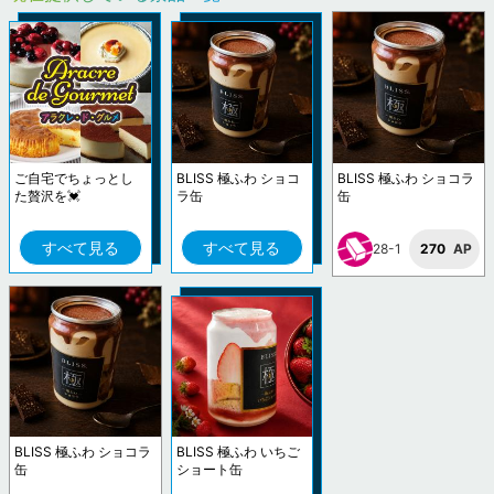
ご自宅でちょっとし
BLISS 極ふわ ショコ
BLISS 極ふわ ショコラ
た贅沢を💓
ラ缶
缶
すべて見る
すべて見る
28-1
270
AP
BLISS 極ふわ ショコラ
BLISS 極ふわ いちご
缶
ショート缶