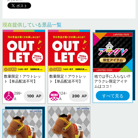
現在提供している景品一覧
数量限定！アウトレッ
数量限定！アウトレッ
他では手に入らない!?
ト【単品配送不可】
ト【単品配送不可】
アラクレ限定アイテ
ムはココ！
299-
124-
すべて見る
100
AP
200
AP
A
A