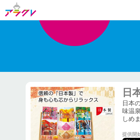
日
日本
味温泉
しめ
提供開始日: