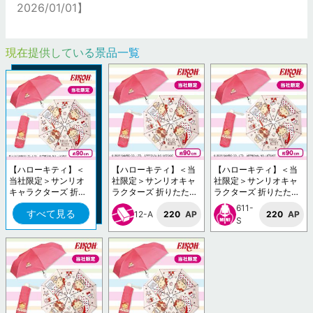
2026/01/01】
現在提供している景品一覧
【ハローキティ】＜
【ハローキティ】＜当
【ハローキティ】＜当
当社限定＞サンリオ
社限定＞サンリオキャ
社限定＞サンリオキャ
キャラクターズ 折り
ラクターズ 折りたたみ
ラクターズ 折りたたみ
たたみ傘
傘
傘
611-
すべて見る
12-A
220
AP
220
AP
S