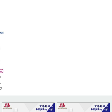
カ
も
2