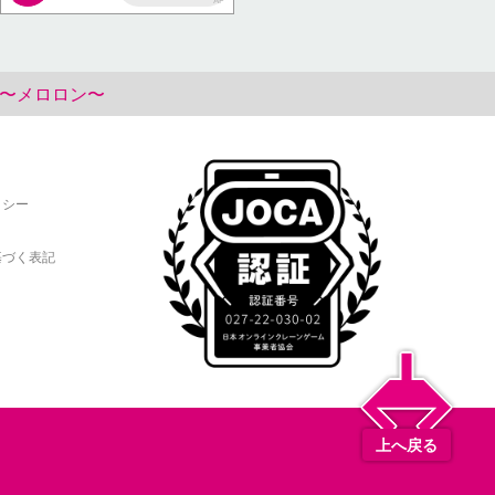
AP
み〜メロロン〜
リシー
基づく表記
上へ戻る