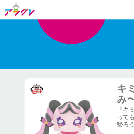
キ
み
『キ
って
帰ろう