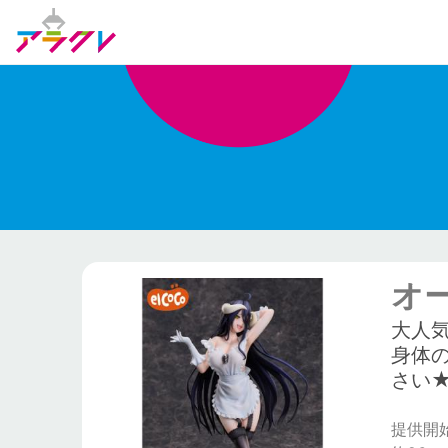
オ
大人気
身体
さい
提供開始日