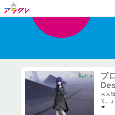
プロ
Des
大人気
で。
★