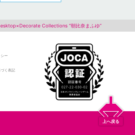
p×Decorate Collections “朝比奈まふゆ”
リシー
基づく表記
上へ戻る