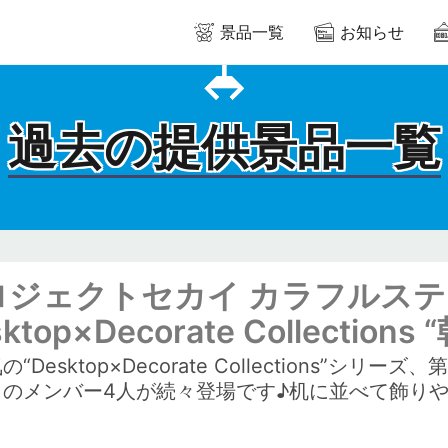
景品一覧
お知らせ
過去の提供景品一覧
ジェクトセカイ カラフルステージ
ktop×Decorate Collectio
の“Desktop×Decorate Collections”
」のメンバー4人が続々登場です♪机に並べて飾り