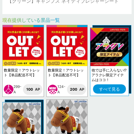
【グリーン】キャンプス ネイティブレジャーシート
現在提供している景品一覧
数量限定！アウトレッ
数量限定！アウトレッ
他では手に入らない!?
ト【単品配送不可】
ト【単品配送不可】
アラクレ限定アイテ
ムはココ！
299-
124-
すべて見る
100
AP
200
AP
A
A