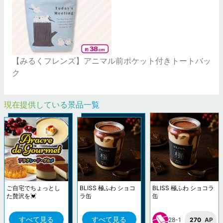
【みるくフレンズ】アニマル前ポケット付きトートバッ
ク
現在提供している景品一覧
ご自宅でちょっとし
BLISS 極ふわ ショコ
BLISS 極ふわ ショコラ
た贅沢を💓
ラ缶
缶
すべて見る
すべて見る
28-1
270
AP