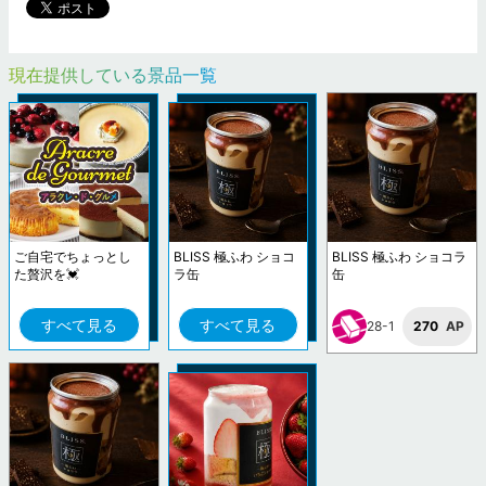
現在提供している景品一覧
ご自宅でちょっとし
BLISS 極ふわ ショコ
BLISS 極ふわ ショコラ
た贅沢を💓
ラ缶
缶
すべて見る
すべて見る
28-1
270
AP