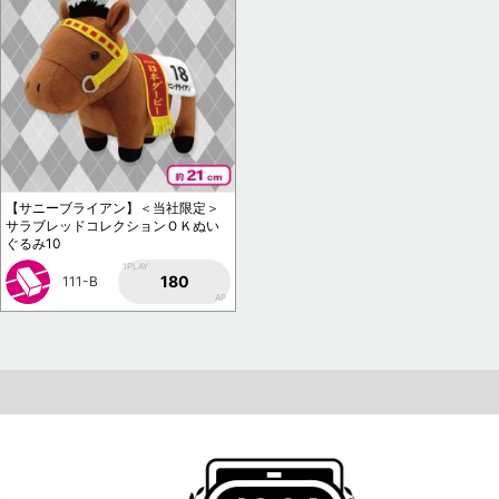
【サニーブライアン】＜当社限定＞
サラブレッドコレクションＯＫぬい
ぐるみ10
1PLAY
180
111-B
AP