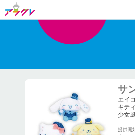
サ
エイ
キテ
少女
提供開始日