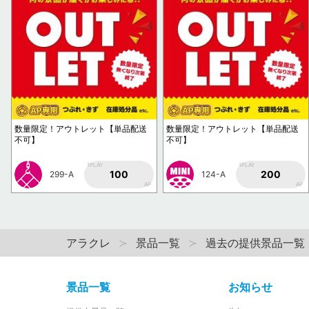
数量限定！アウトレット【単品配送
数量限定！アウトレット【単品配送
不可】
不可】
1PLAY
1PLAY
100
200
299-A
124-A
AP
AP
アラクレ
景品一覧
過去の提供景品一覧
景品一覧
お知らせ