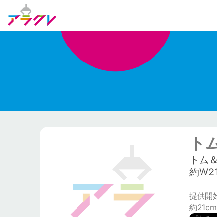
ト
トム
約W2
提供開始日
約21cm