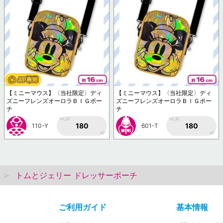
【ミニーマウス】〈当社限定〉ディ
【ミニーマウス】〈当社限定〉ディ
ズニーフレンズオーロラＢＩＧポー
ズニーフレンズオーロラＢＩＧポー
チ
チ
1PLAY
1PLAY
180
180
110-Y
601-T
AP
AP
トムとジェリー ドレッサーポーチ
ご利用ガイド
基本情報