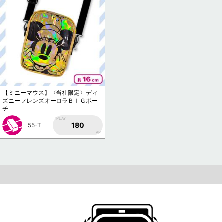
【ミニーマウス】〈当社限定〉ディ
ズニーフレンズオーロラＢＩＧポー
チ
1PLAY
180
55-T
AP