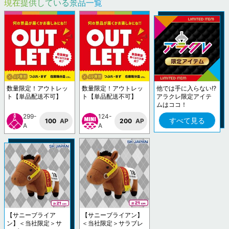
現在提供している景品一覧
数量限定！アウトレッ
数量限定！アウトレッ
他では手に入らない!?
ト【単品配送不可】
ト【単品配送不可】
アラクレ限定アイテ
ムはココ！
299-
124-
すべて見る
100
AP
200
AP
A
A
【サニーブライア
【サニーブライアン】
ン】＜当社限定＞サ
＜当社限定＞サラブレ