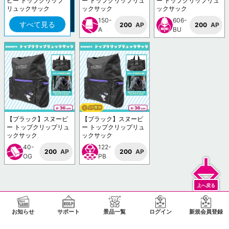
ピー トップクリップ
ー トップクリップリュ
ー トップクリップリュ
リュックサック
ックサック
ックサック
150-
606-
すべて見る
200
AP
200
AP
A
BU
【ブラック】スヌーピ
【ブラック】スヌーピ
ー トップクリップリュ
ー トップクリップリュ
ックサック
ックサック
40-
122-
200
AP
200
AP
OG
PB
お知らせ
サポート
景品一覧
ログイン
新規会員登録