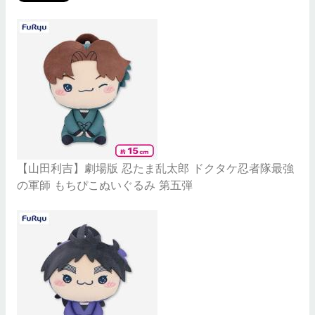
【山田利吉】劇場版 忍たま乱太郎 ドクタケ忍者隊最強
の軍師 もちぴこぬいぐるみ 第五弾