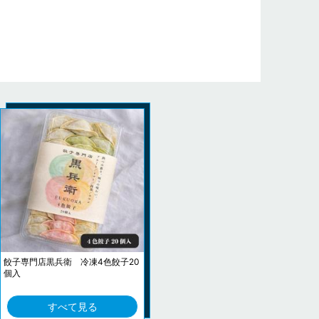
餃子専門店黒兵衛 冷凍4色餃子20
個入
すべて見る