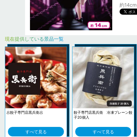
約14cm
現在提供している景品一覧
🥟餃子専門店黒兵衛🥟
餃子専門店黒兵衛 冷凍プレーン餃
子20個入
すべて見る
すべて見る