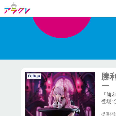
勝
ー
『勝
登場
提供開始日: