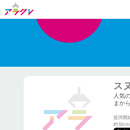
ス
人気
まから
提供開始日
約18cm