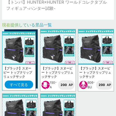
【トンパ】HUNTER×HUNTER ワールドコレクタブル
フィギュア-ハンター試験-
現在提供している景品一覧
【ブラック】スヌー
【ブラック】スヌーピ
【ブラック】スヌーピ
ピー トップクリップ
ー トップクリップリュ
ー トップクリップリュ
リュックサック
ックサック
ックサック
150-
606-
すべて見る
200
AP
200
AP
A
BU