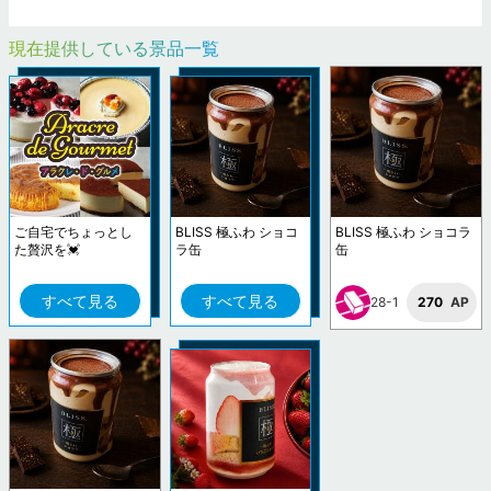
現在提供している景品一覧
ご自宅でちょっとし
BLISS 極ふわ ショコ
BLISS 極ふわ ショコラ
た贅沢を💓
ラ缶
缶
すべて見る
すべて見る
28-1
270
AP