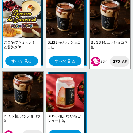
ご自宅でちょっとし
BLISS 極ふわ ショコ
BLISS 極ふわ ショコラ
た贅沢を💓
ラ缶
缶
すべて見る
すべて見る
28-1
270
AP
BLISS 極ふわ ショコラ
BLISS 極ふわ いちご
缶
ショート缶