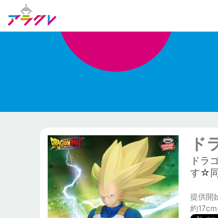
ド
ドラ
す☆
提供開始日
約17cm