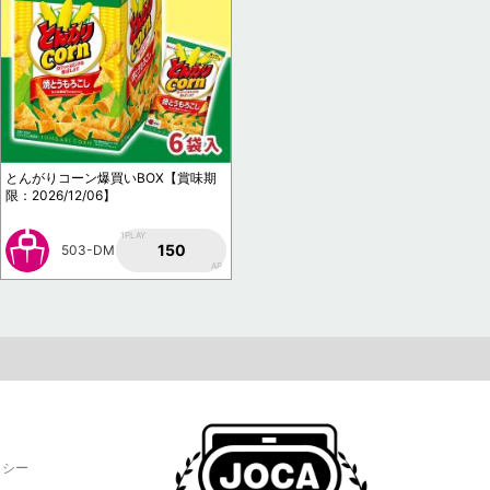
とんがりコーン爆買いBOX【賞味期
限：2026/12/06】
1PLAY
150
503-DM
AP
リシー