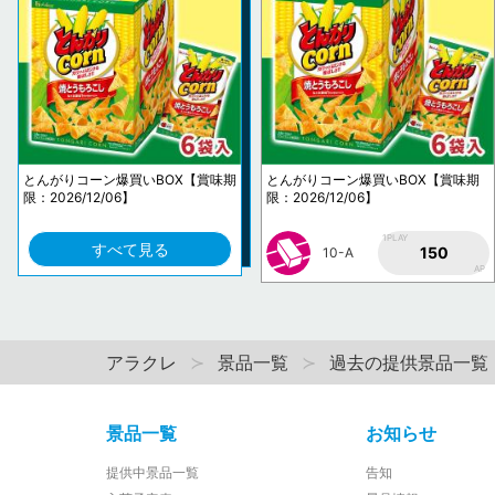
とんがりコーン爆買いBOX【賞味期
とんがりコーン爆買いBOX【賞味期
限：2026/12/06】
限：2026/12/06】
1PLAY
すべて見る
150
10-A
AP
アラクレ
景品一覧
過去の提供景品一覧
景品一覧
お知らせ
提供中景品一覧
告知