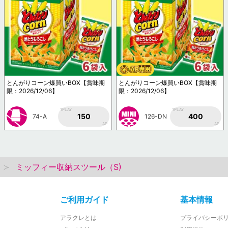
とんがりコーン爆買いBOX【賞味期
とんがりコーン爆買いBOX【賞味期
限：2026/12/06】
限：2026/12/06】
1PLAY
1PLAY
150
400
74-A
126-DN
AP
AP
ミッフィー収納スツール（S)
ご利用ガイド
基本情報
アラクレとは
プライバシーポ