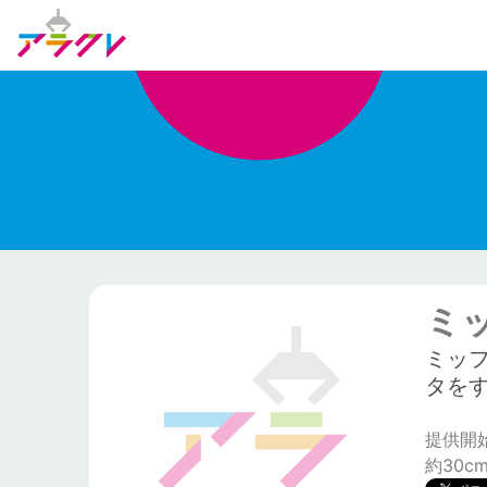
ミ
ミッ
タをす
提供開始日
約30c