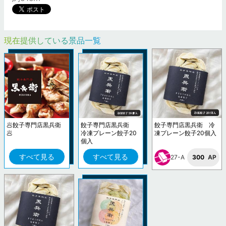
現在提供している景品一覧
🥟餃子専門店黒兵衛
餃子専門店黒兵衛
餃子専門店黒兵衛 冷
🥟
冷凍プレーン餃子20
凍プレーン餃子20個入
個入
すべて見る
すべて見る
27-A
300
AP