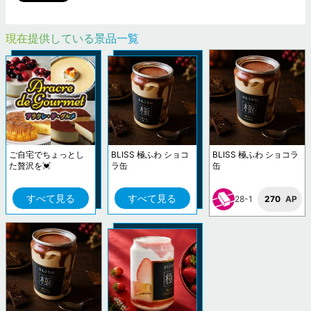
現在提供している景品一覧
ご自宅でちょっとし
BLISS 極ふわ ショコ
BLISS 極ふわ ショコラ
た贅沢を💓
ラ缶
缶
すべて見る
すべて見る
28-1
270
AP