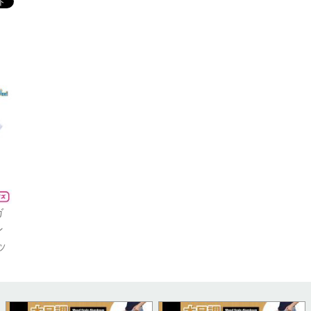
ガ
ン
ッ