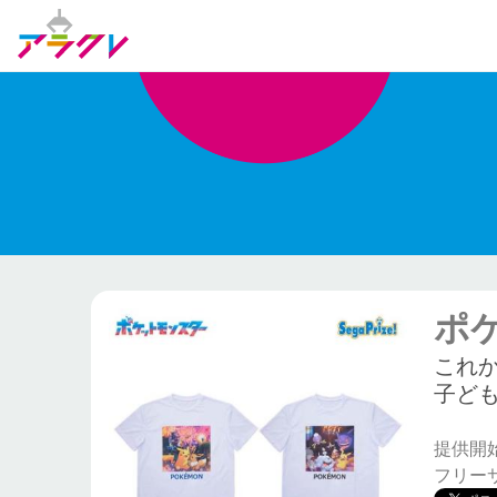
ポ
これ
子ど
提供開始日
フリー