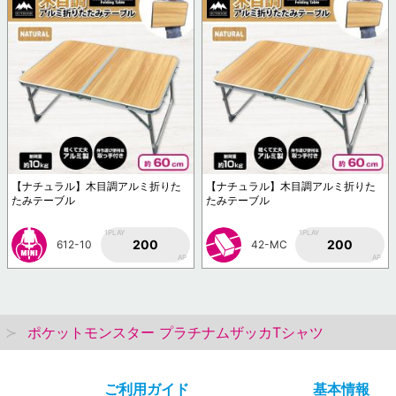
【ナチュラル】木目調アルミ折りた
【ナチュラル】木目調アルミ折りた
たみテーブル
たみテーブル
1PLAY
1PLAY
200
200
612-10
42-MC
AP
AP
ポケットモンスター プラチナムザッカTシャツ
ご利用ガイド
基本情報