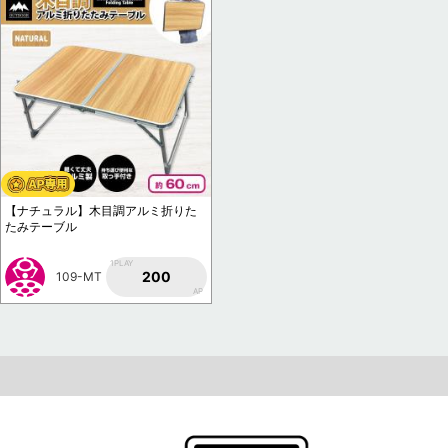
【ナチュラル】木目調アルミ折りた
たみテーブル
1PLAY
200
109-MT
AP