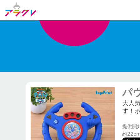
パ
大人
す！
提供開始日
約22c