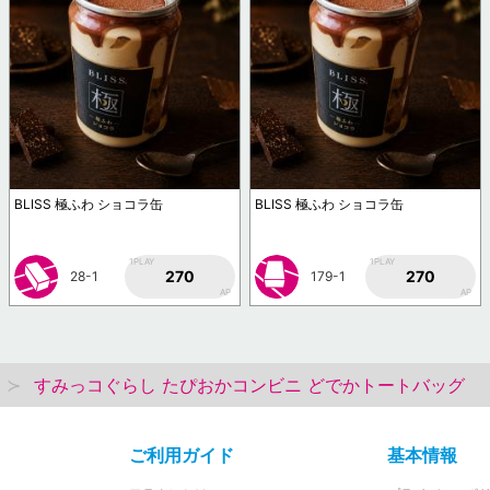
BLISS 極ふわ ショコラ缶
BLISS 極ふわ ショコラ缶
1PLAY
1PLAY
270
270
28-1
179-1
AP
AP
すみっコぐらし たぴおかコンビニ どでかトートバッグ
ご利用ガイド
基本情報