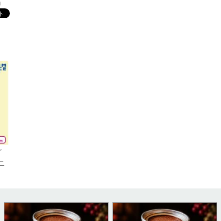
m
ぐ
ニ