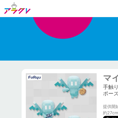
マ
手触
ポー
提供開始日
約27c