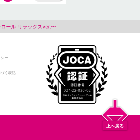
AP
モロール リラックスver.〜
リシー
基づく表記
上へ戻る