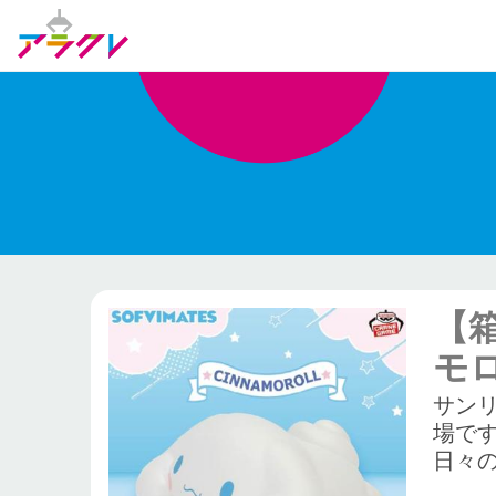
【箱
モロ
サンリ
場で
日々