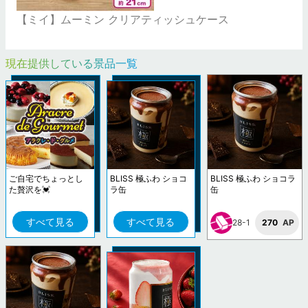
【ミイ】ムーミン クリアティッシュケース
現在提供している景品一覧
ご自宅でちょっとし
BLISS 極ふわ ショコ
BLISS 極ふわ ショコラ
た贅沢を💓
ラ缶
缶
すべて見る
すべて見る
28-1
270
AP