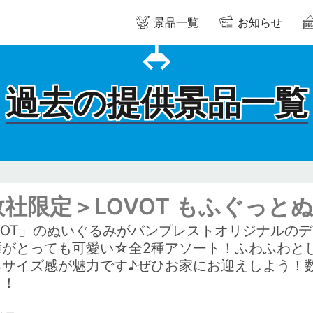
景品一覧
お知らせ
過去の提供景品一覧
数社限定＞LOVOT もふぐっと
OVOT」のぬいぐるみがバンプレストオリジナルの
瞳がとっても可愛い☆全2種アソート！ふわふわと
るサイズ感が魅力です♪ぜひお家にお迎えしよう！
く！