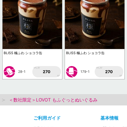
BLISS 極ふわ ショコラ缶
BLISS 極ふわ ショコラ缶
1PLAY
1PLAY
270
270
28-1
179-1
AP
AP
＜数社限定＞LOVOT もふぐっとぬいぐるみ
ご利用ガイド
基本情報