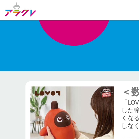
＜
「L
した
くな
しな