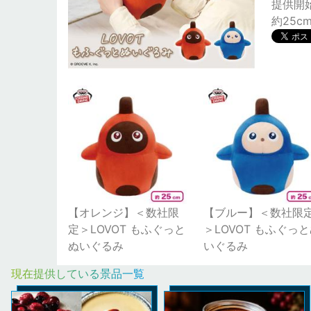
提供開始日
約25c
【オレンジ】＜数社限
【ブルー】＜数社限
定＞LOVOT もふぐっと
＞LOVOT もふぐっ
ぬいぐるみ
いぐるみ
現在提供している景品一覧