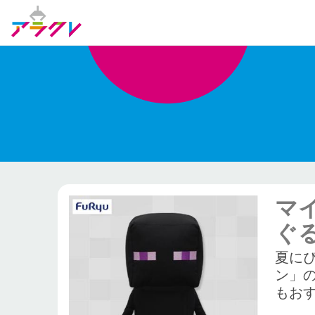
マ
ぐ
夏に
ン」
もお