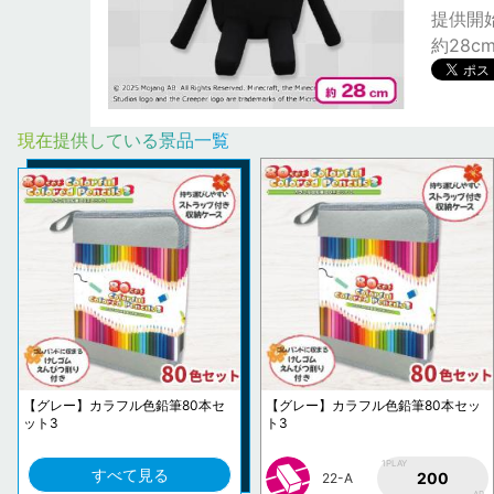
提供開始日
約28c
現在提供している景品一覧
【グレー】カラフル色鉛筆80本セ
【グレー】カラフル色鉛筆80本セッ
ット3
ト3
1PLAY
すべて見る
200
22-A